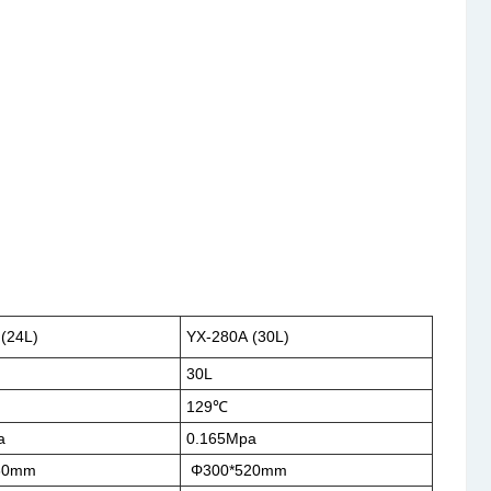
(24L)
YX-280A (30L)
30L
129℃
a
0.165Mpa
60mm
Φ300*520mm